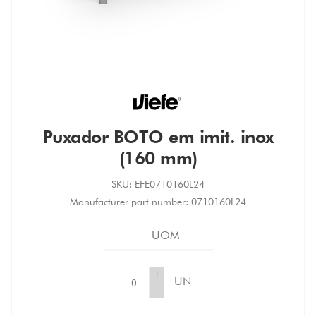
Puxador BOTO em imit. inox
(160 mm)
SKU:
EFE0710160L24
Manufacturer part number:
0710160L24
UOM
+
UN
-