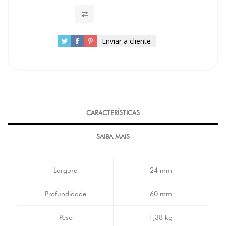
Enviar a cliente
CARACTERÍSTICAS
SAIBA MAIS
Largura
24 mm
Profundidade
60 mm
Peso
1,38 kg