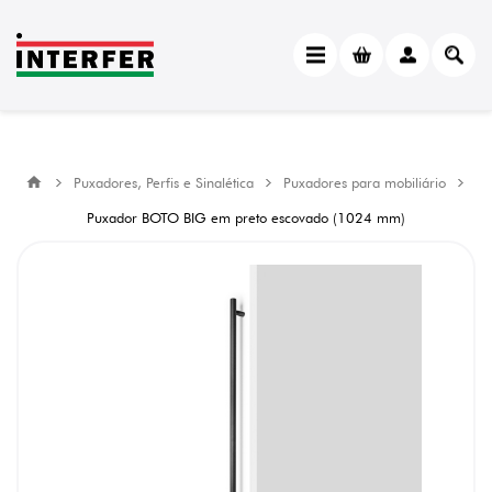
Puxadores, Perfis e Sinalética
Puxadores para mobiliário
Puxador BOTO BIG em preto escovado (1024 mm)