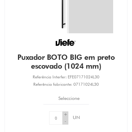
Puxador BOTO BIG em preto
escovado (1024 mm)
Referência Interfer:
EFE07171024L30
Referência fabricante:
07171024L30
Seleccione
+
UN
-