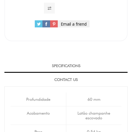
Email a friend
SPECIFICATIONS
CONTACT US
Profundidade
60 mm
Acabamento
Latão champanhe
escovado
Peso
0,54 kg