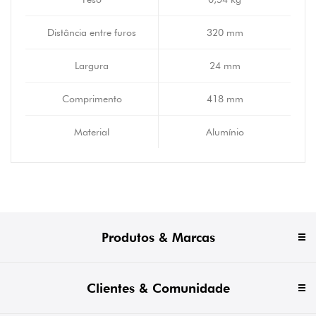
Distância entre furos
320 mm
Largura
24 mm
Comprimento
418 mm
Material
Alumínio
Produtos & Marcas
Clientes & Comunidade