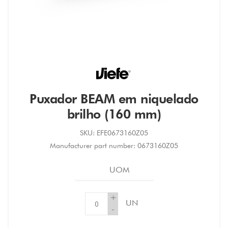
Puxador BEAM em niquelado
brilho (160 mm)
SKU:
EFE0673160Z05
Manufacturer part number:
0673160Z05
UOM
+
UN
-