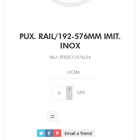
PUX. RAIL/192-576MM IMIT.
INOX
SKU:
EFE0511576L24
UOM
+
UN
-
Email a friend