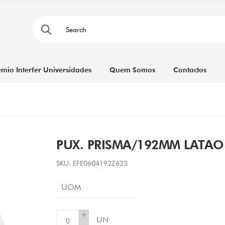
émio Interfer Universidades
Quem Somos
Contactos
PUX. PRISMA/192MM LATAO
SKU:
EFE0604192Z623
UOM
+
UN