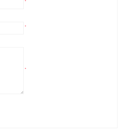
*
*
*