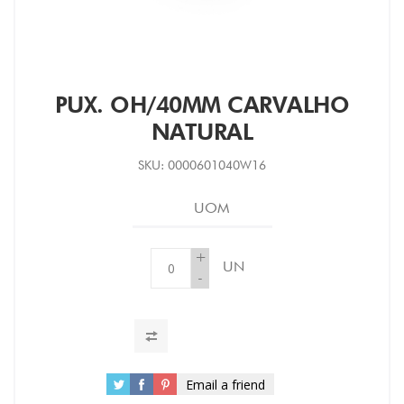
PUX. OH/40MM CARVALHO
NATURAL
SKU:
0000601040W16
UOM
+
UN
-
Email a friend