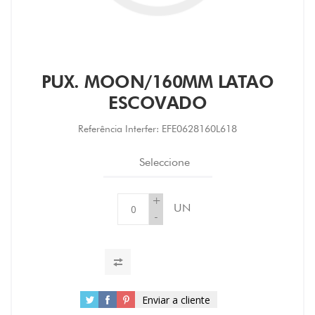
PUX. MOON/160MM LATAO
ESCOVADO
Referência Interfer:
EFE0628160L618
Seleccione
+
UN
-
Enviar a cliente