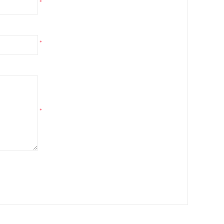
*
*
*