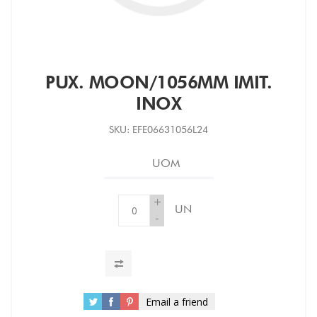
PUX. MOON/1056MM IMIT.
INOX
SKU:
EFE06631056L24
UOM
+
UN
-
Email a friend