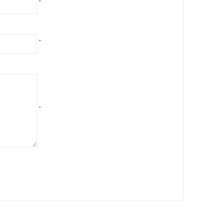
*
*
*