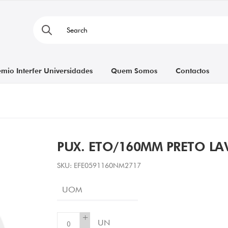
émio Interfer Universidades
Quem Somos
Contactos
PUX. ETO/160MM PRETO L
SKU:
EFE0591160NM2717
UOM
+
UN