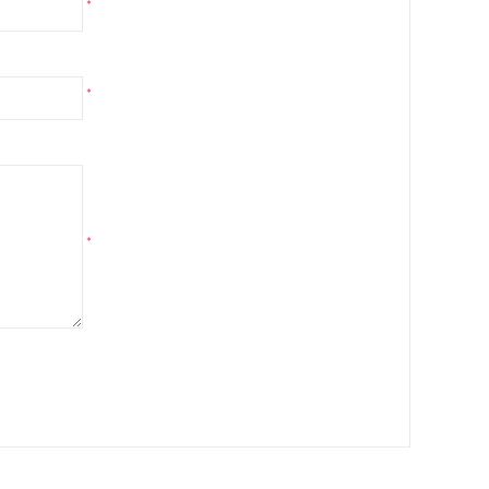
*
*
*