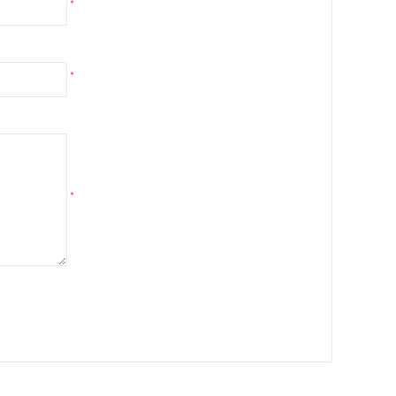
*
*
*