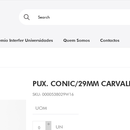
émio Interfer Universidades
Quem Somos
Contactos
PUX. CONIC/29MM CARVA
SKU:
0000538029W16
UOM
+
UN