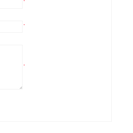
*
*
*