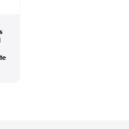
s
l
te