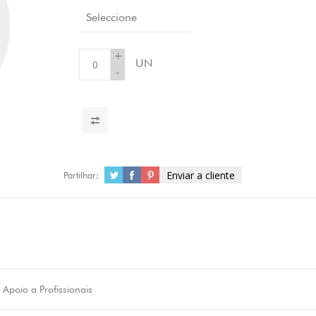
Seleccione
+
UN
-
Enviar a cliente
Partilhar:
Apoio a Profissionais