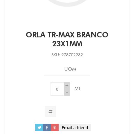
ORLA TR-MAX BRANCO
23X1MM
SKU:
978702232
UOM
+
MT
-
Email a friend