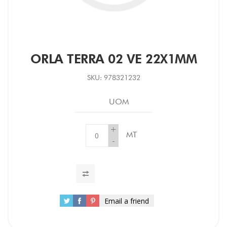
ORLA TERRA 02 VE 22X1MM
SKU:
978321232
UOM
+
MT
-
Email a friend