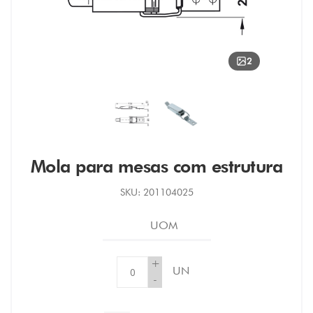
2
Mola para mesas com estrutura
SKU:
201104025
UOM
+
UN
-