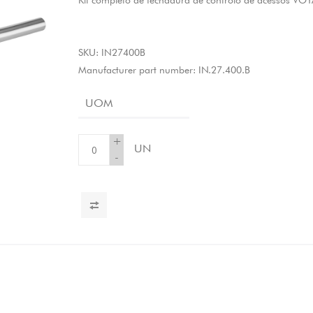
Kit completo de fechadura de controlo de acessos VO
SKU:
IN27400B
Manufacturer part number:
IN.27.400.B
UOM
+
UN
-