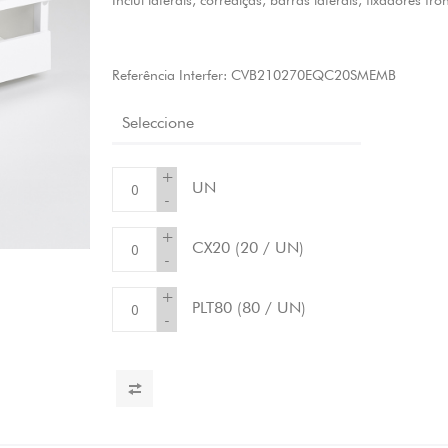
Inclui laterais, corrediças, barras laterais, fixadores fro
Referência Interfer:
CVB210270EQC20SMEMB
Seleccione
+
UN
-
+
CX20
(20 / UN)
-
+
PLT80
(80 / UN)
-