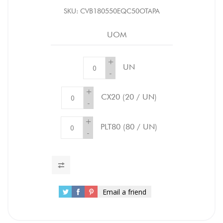
SKU:
CVB180550EQC50OTAPA
UOM
+
UN
-
+
CX20
(20 / UN)
-
+
PLT80
(80 / UN)
-
Email a friend