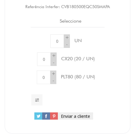
Referência Interfer:
CVB180500EQC50SMAPA
Seleccione
+
UN
-
+
CX20
(20 / UN)
-
+
PLT80
(80 / UN)
-
Enviar a cliente