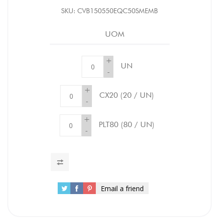
SKU:
CVB150550EQC50SMEMB
UOM
+
UN
-
+
CX20
(20 / UN)
-
+
PLT80
(80 / UN)
-
Email a friend