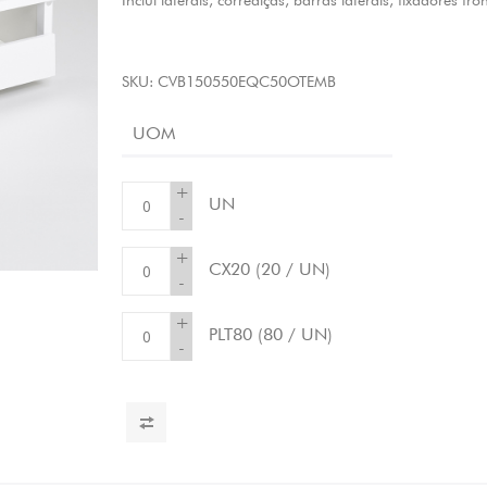
Inclui laterais, corrediças, barras laterais, fixadores fro
SKU:
CVB150550EQC50OTEMB
UOM
+
UN
-
+
CX20
(20 / UN)
-
+
PLT80
(80 / UN)
-