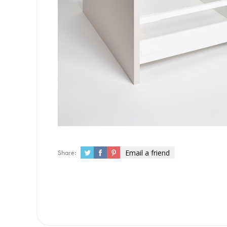
Email a friend
Share: