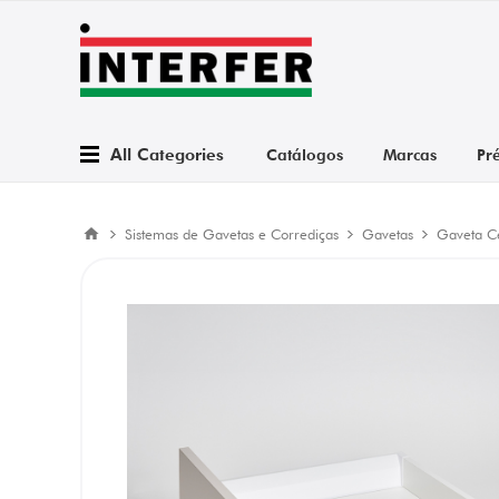
All Categories
Catálogos
Marcas
Pr
Sistemas de Gavetas e Corrediças
Gavetas
Gaveta C