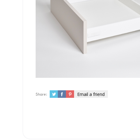
Email a friend
Share: