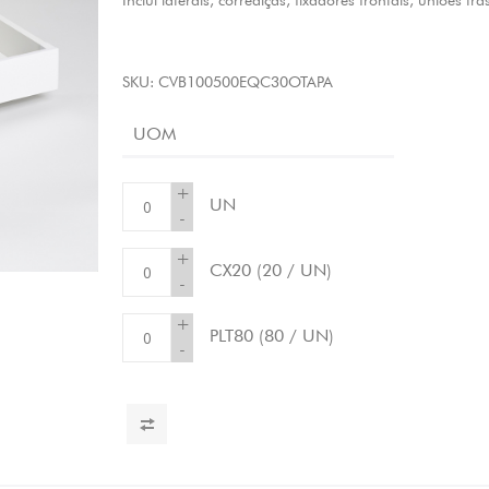
Inclui laterais, corrediças, fixadores frontais, uniões tra
SKU:
CVB100500EQC30OTAPA
UOM
+
UN
-
+
CX20
(20 / UN)
-
+
PLT80
(80 / UN)
-