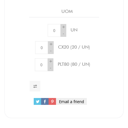
UOM
+
UN
-
+
CX20
(20 / UN)
-
+
PLT80
(80 / UN)
-
Email a friend