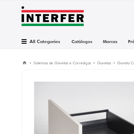
All Categories
Catálogos
Marcas
Pr
Sistemas de Gavetas e Corrediças
Gavetas
Gaveta C