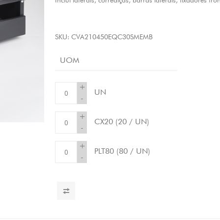
Inclui laterais, corrediças, barras laterais, fixadores fro
SKU:
CVA210450EQC30SMEMB
UOM
+
UN
-
+
CX20
(20 / UN)
-
+
PLT80
(80 / UN)
-