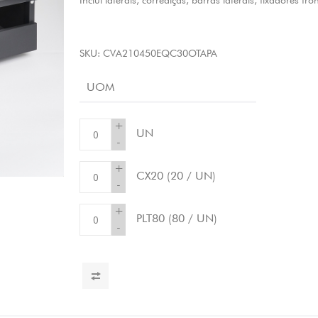
Inclui laterais, corrediças, barras laterais, fixadores fro
SKU:
CVA210450EQC30OTAPA
UOM
+
UN
-
+
CX20
(20 / UN)
-
+
PLT80
(80 / UN)
-