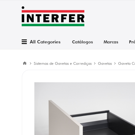
All Categories
Catálogos
Marcas
Pr
Sistemas de Gavetas e Corrediças
Gavetas
Gaveta C