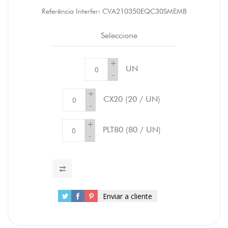
Referência Interfer:
CVA210350EQC30SMEMB
Seleccione
+
UN
-
+
CX20
(20 / UN)
-
+
PLT80
(80 / UN)
-
Enviar a cliente