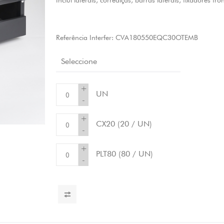
Inclui laterais, corrediças, barras laterais, fixadores fro
Referência Interfer:
CVA180550EQC30OTEMB
Seleccione
+
UN
-
+
CX20
(20 / UN)
-
+
PLT80
(80 / UN)
-