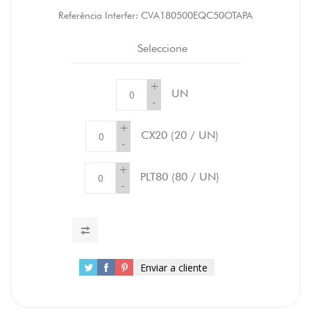
Referência Interfer:
CVA180500EQC50OTAPA
Seleccione
+
UN
-
+
CX20
(20 / UN)
-
+
PLT80
(80 / UN)
-
Enviar a cliente