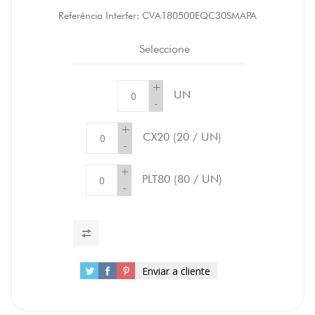
Referência Interfer:
CVA180500EQC30SMAPA
Seleccione
+
UN
-
+
CX20
(20 / UN)
-
+
PLT80
(80 / UN)
-
Enviar a cliente