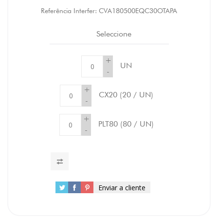
Referência Interfer:
CVA180500EQC30OTAPA
Seleccione
+
UN
-
+
CX20
(20 / UN)
-
+
PLT80
(80 / UN)
-
Enviar a cliente