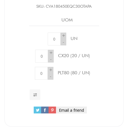
SKU:
CVA180450EQC30OTAPA
UOM
+
UN
-
+
CX20
(20 / UN)
-
+
PLT80
(80 / UN)
-
Email a friend