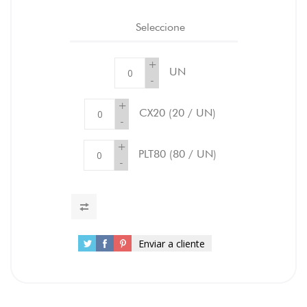
Seleccione
+
UN
-
+
CX20
(20 / UN)
-
+
PLT80
(80 / UN)
-
Enviar a cliente