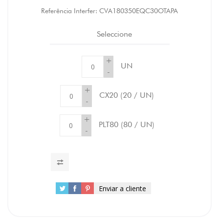
Referência Interfer:
CVA180350EQC30OTAPA
Seleccione
+
UN
-
+
CX20
(20 / UN)
-
+
PLT80
(80 / UN)
-
Enviar a cliente