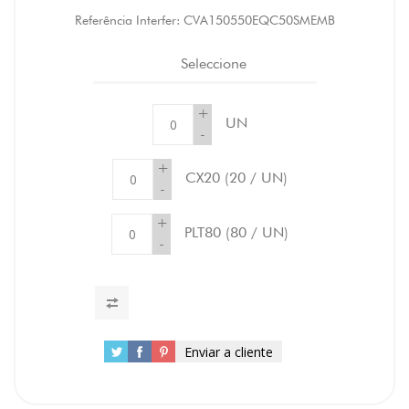
Referência Interfer:
CVA150550EQC50SMEMB
Seleccione
+
UN
-
+
CX20
(20 / UN)
-
+
PLT80
(80 / UN)
-
Enviar a cliente