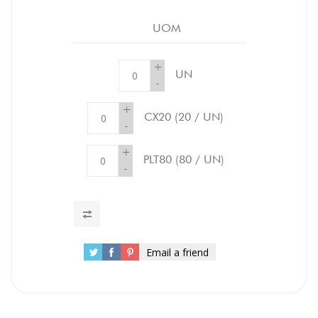
UOM
+
UN
-
+
CX20
(20 / UN)
-
+
PLT80
(80 / UN)
-
Email a friend