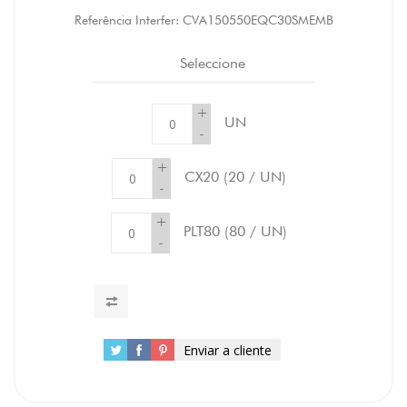
Referência Interfer:
CVA150550EQC30SMEMB
Seleccione
+
UN
-
+
CX20
(20 / UN)
-
+
PLT80
(80 / UN)
-
Enviar a cliente