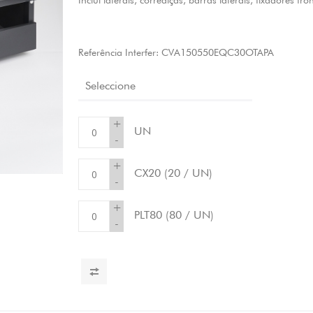
Inclui laterais, corrediças, barras laterais, fixadores fro
Referência Interfer:
CVA150550EQC30OTAPA
Seleccione
+
UN
-
+
CX20
(20 / UN)
-
+
PLT80
(80 / UN)
-