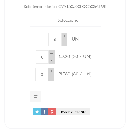
Referência Interfer:
CVA150500EQC50SMEMB
Seleccione
+
UN
-
+
CX20
(20 / UN)
-
+
PLT80
(80 / UN)
-
Enviar a cliente