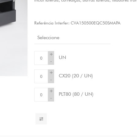
Inclui laterais, corrediças, barras laterais, fixadores fro
Referência Interfer:
CVA150500EQC50SMAPA
Seleccione
+
UN
-
+
CX20
(20 / UN)
-
+
PLT80
(80 / UN)
-