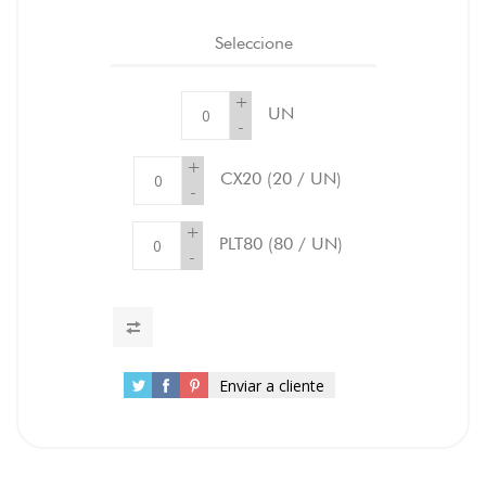
Seleccione
+
UN
-
+
CX20
(20 / UN)
-
+
PLT80
(80 / UN)
-
Enviar a cliente