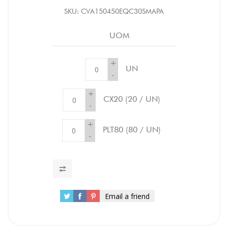
SKU:
CVA150450EQC30SMAPA
UOM
+
UN
-
+
CX20
(20 / UN)
-
+
PLT80
(80 / UN)
-
Email a friend