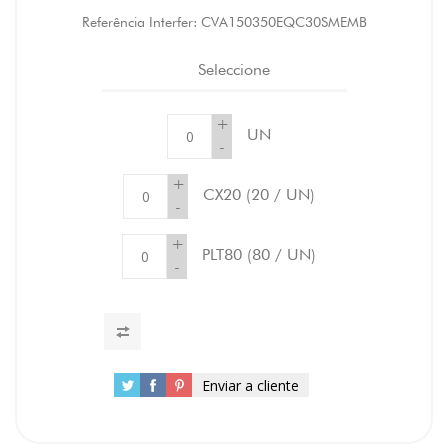
Referência Interfer:
CVA150350EQC30SMEMB
Seleccione
+
UN
-
+
CX20
(20 / UN)
-
+
PLT80
(80 / UN)
-
Enviar a cliente