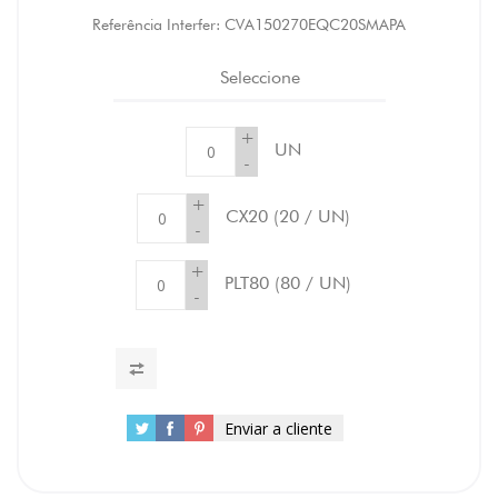
Referência Interfer:
CVA150270EQC20SMAPA
Seleccione
+
UN
-
+
CX20
(20 / UN)
-
+
PLT80
(80 / UN)
-
Enviar a cliente