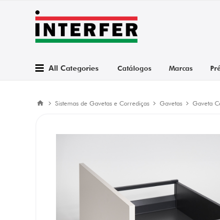
All Categories
Catálogos
Marcas
Pr
Sistemas de Gavetas e Corrediças
Gavetas
Gaveta C