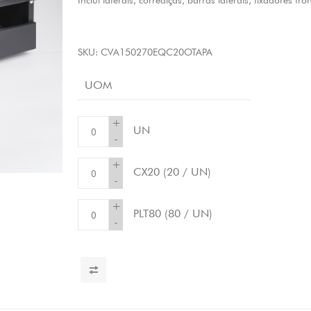
Inclui laterais, corrediças, barras laterais, fixadores fro
SKU:
CVA150270EQC20OTAPA
UOM
+
UN
-
+
CX20
(20 / UN)
-
+
PLT80
(80 / UN)
-