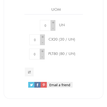
UOM
+
UN
-
+
CX20
(20 / UN)
-
+
PLT80
(80 / UN)
-
Email a friend