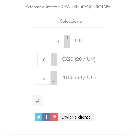
Referência Interfer:
CVA100550EQC50OTAPA
Seleccione
+
UN
-
+
CX20
(20 / UN)
-
+
PLT80
(80 / UN)
-
Enviar a cliente